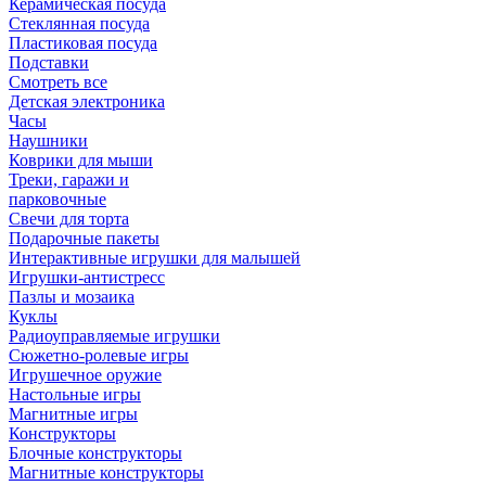
Керамическая посуда
Стеклянная посуда
Пластиковая посуда
Подставки
Смотреть все
Детская электроника
Часы
Наушники
Коврики для мыши
Треки, гаражи и
парковочные
Свечи для торта
Подарочные пакеты
Интерактивные игрушки для малышей
Игрушки-антистресс
Пазлы и мозаика
Куклы
Радиоуправляемые игрушки
Сюжетно-ролевые игры
Игрушечное оружие
Настольные игры
Магнитные игры
Конструкторы
Блочные конструкторы
Магнитные конструкторы