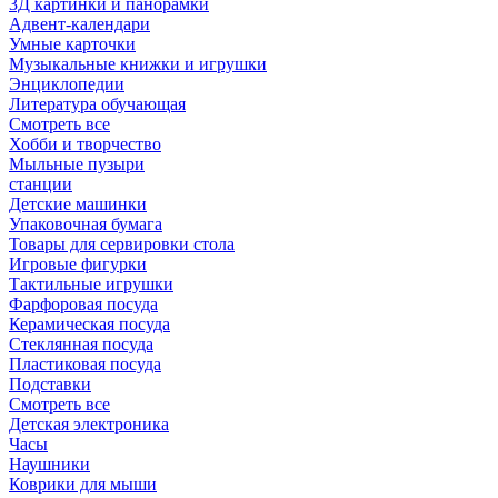
3Д картинки и панорамки
Адвент-календари
Умные карточки
Музыкальные книжки и игрушки
Энциклопедии
Литература обучающая
Смотреть все
Хобби и творчество
Мыльные пузыри
станции
Детские машинки
Упаковочная бумага
Товары для сервировки стола
Игровые фигурки
Тактильные игрушки
Фарфоровая посуда
Керамическая посуда
Стеклянная посуда
Пластиковая посуда
Подставки
Смотреть все
Детская электроника
Часы
Наушники
Коврики для мыши