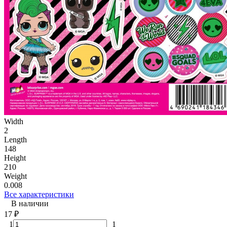
Width
2
Length
148
Height
210
Weight
0.008
Все характеристики
В наличии
17
₽
1
1