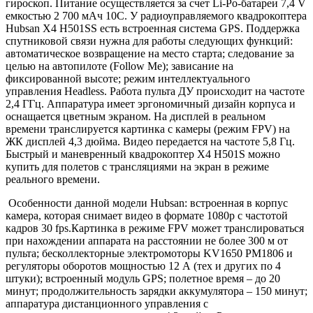
гироскоп. Питание осуществляется за счет Li-Po-батареи 7,4 V
емкостью 2 700 мАч 10С. У радиоуправляемого квадрокоптера
Hubsan X4 H501SS есть встроенная система GPS. Поддержка
спутниковой связи нужна для работы следующих функций:
автоматическое возвращение на место старта; следование за
целью на автопилоте (Follow Me); зависание на
фиксированной высоте; режим интеллектуального
управления Headless. Работа пульта ДУ происходит на частоте
2,4 ГГц. Аппаратура имеет эргономичный дизайн корпуса и
оснащается цветным экраном. На дисплей в реальном
времени транслируется картинка с камеры (режим FPV) на
ЖК дисплей 4,3 дюйма. Видео передается на частоте 5,8 Гц.
Быстрый и маневренный квадрокоптер X4 H501S можно
купить для полетов с трансляциями на экран в режиме
реального времени.
Особенности данной модели Hubsan: встроенная в корпус
камера, которая снимает видео в формате 1080p с частотой
кадров 30 fps.Картинка в режиме FPV может транслироваться
при нахождении аппарата на расстоянии не более 300 м от
пульта; бесколлекторные электромоторы KV1650 PM1806 и
регуляторы оборотов мощностью 12 А (тех и других по 4
штуки); встроенный модуль GPS; полетное время – до 20
минут; продолжительность зарядки аккумулятора – 150 минут;
аппаратура дистанционного управления с