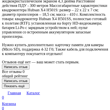
жидкокристаллическим экраном 4,3 дюйма Расстояние
действия ПДУ - 300 метров Массогабаритные характеристики
квадрокоптера Hubsan X4 H501S: размер – 22 х 22 х 7 см;
диаметр пропеллеров – 18,5 см; масса – 410 г. Комплектность
товара: квадрокоптер Hubsan X4 H501SS, полностью готовый
к полетам (RTF); установленная на борту HD-видеокамера;
батарея Li-Po с зарядным устройством к ней; пульт
управления со встроенным аккумулятором запасные
пропеллеры.
Нужно купить дополнительно: карточку памяти для камеры
(Micro SD), поддержка 4-32 Гб; Также кабель для подключения
к компьютеру покупается отдельно!
Отзывов ещё нет — ваш может стать первым.
Написать отзыв
Все отзывы
0
общий рейтинг
Написать отзыв
Показать ещё
Главная
Каталог
0
Корзина
0