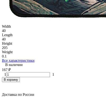
Width
40
Length
40
Height
205
Weight
0.1
Все характеристики
В наличии
167
₽
1
1
В корзину
Доставка по России