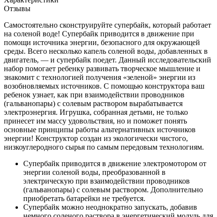
Отзывы
Самостоятельно сконструируйте супербайк, который работает
на соленой воде! Супербайк приводится в движение при
помощи источника энергии, безопасного для окружающей
среды. Всего несколько капель соленой воды, добавленных в
двигатель, — и супербайк поедет. Данный исследовательский
набор помогает ребенку развивать творческое мышление и
знакомит с технологией получения «зеленой» энергии из
возобновляемых источников. С помощью конструктора ваш
ребенок узнает, как при взаимодействии проводников
(гальванопары) с солевым раствором вырабатывается
электроэнергия. Игрушка, собранная детьми, не только
принесет им массу удовольствия, но и поможет понять
основные принципы работы альтернативных источников
энергии! Конструктор создан из экологически чистого,
низкоуглеродного сырья по самым передовым технологиям.
Супербайк приводится в движение электромотором от
энергии соленой воды, преобразованной в
электрическую при взаимодействии проводников
(гальванопары) с солевым раствором. Дополнительно
приобретать батарейки не требуется.
Супербайк можно неоднократно запускать, добавив
немного соленого раствора в энергетический модуль для