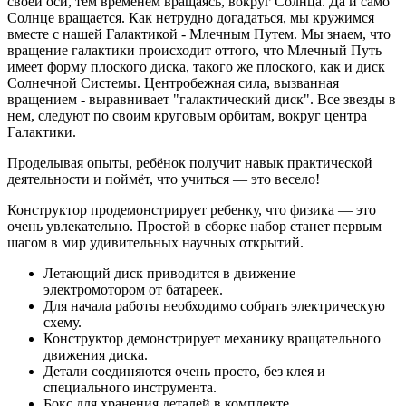
своей оси, тем временем вращаясь, вокруг Солнца. Да и само
Солнце вращается. Как нетрудно догадаться, мы кружимся
вместе с нашей Галактикой - Млечным Путем. Мы знаем, что
вращение галактики происходит оттого, что Млечный Путь
имеет форму плоского диска, такого же плоского, как и диск
Солнечной Системы. Центробежная сила, вызванная
вращением - выравнивает "галактический диск". Все звезды в
нем, следуют по своим круговым орбитам, вокруг центра
Галактики.
Проделывая опыты, ребёнок получит навык практической
деятельности и поймёт, что учиться — это весело!
Конструктор продемонстрирует ребенку, что физика — это
очень увлекательно. Простой в сборке набор станет первым
шагом в мир удивительных научных открытий.
Летающий диск приводится в движение
электромотором от батареек.
Для начала работы необходимо собрать электрическую
схему.
Конструктор демонстрирует механику вращательного
движения диска.
Детали соединяются очень просто, без клея и
специального инструмента.
Бокс для хранения деталей в комплекте.