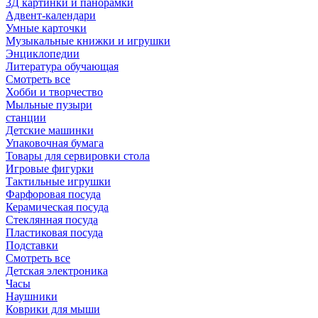
3Д картинки и панорамки
Адвент-календари
Умные карточки
Музыкальные книжки и игрушки
Энциклопедии
Литература обучающая
Смотреть все
Хобби и творчество
Мыльные пузыри
станции
Детские машинки
Упаковочная бумага
Товары для сервировки стола
Игровые фигурки
Тактильные игрушки
Фарфоровая посуда
Керамическая посуда
Стеклянная посуда
Пластиковая посуда
Подставки
Смотреть все
Детская электроника
Часы
Наушники
Коврики для мыши