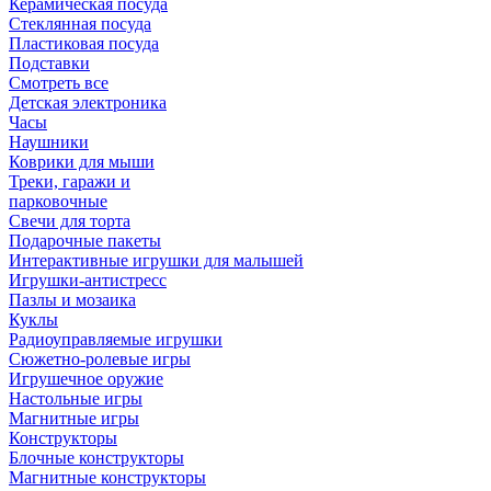
Керамическая посуда
Стеклянная посуда
Пластиковая посуда
Подставки
Смотреть все
Детская электроника
Часы
Наушники
Коврики для мыши
Треки, гаражи и
парковочные
Свечи для торта
Подарочные пакеты
Интерактивные игрушки для малышей
Игрушки-антистресс
Пазлы и мозаика
Куклы
Радиоуправляемые игрушки
Сюжетно-ролевые игры
Игрушечное оружие
Настольные игры
Магнитные игры
Конструкторы
Блочные конструкторы
Магнитные конструкторы