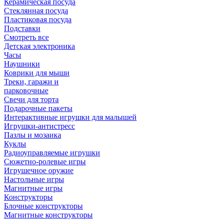
Керамическая посуда
Стеклянная посуда
Пластиковая посуда
Подставки
Смотреть все
Детская электроника
Часы
Наушники
Коврики для мыши
Треки, гаражи и
парковочные
Свечи для торта
Подарочные пакеты
Интерактивные игрушки для малышей
Игрушки-антистресс
Пазлы и мозаика
Куклы
Радиоуправляемые игрушки
Сюжетно-ролевые игры
Игрушечное оружие
Настольные игры
Магнитные игры
Конструкторы
Блочные конструкторы
Магнитные конструкторы