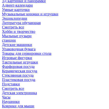
3Д картинки и панорамки
Адвент-календари
Умные карточки
Музыкальные книжки и игрушки
Энциклопедии
Литература обучающая
Смотреть все
Хобби и творчество
Мыльные пузыри
станции
Детские машинки
Упаковочная бумага
Товары для сервировки стола
Игровые фигурки
Тактильные игрушки
Фарфоровая посуда
Керамическая посуда
Стеклянная посуда
Пластиковая посуда
Подставки
Смотреть все
Детская электроника
Часы
Наушники
Коврики для мыши