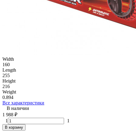
Width
160
Length
255
Height
216
Weight
0.894
Все характеристики
В наличии
1 988
₽
1
1
В корзину