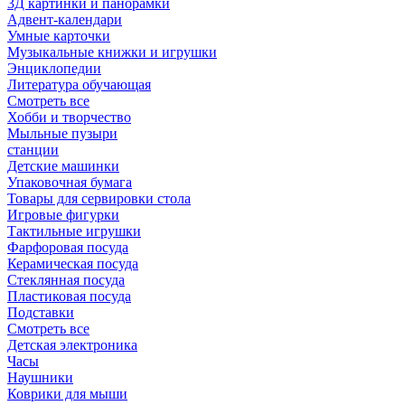
3Д картинки и панорамки
Адвент-календари
Умные карточки
Музыкальные книжки и игрушки
Энциклопедии
Литература обучающая
Смотреть все
Хобби и творчество
Мыльные пузыри
станции
Детские машинки
Упаковочная бумага
Товары для сервировки стола
Игровые фигурки
Тактильные игрушки
Фарфоровая посуда
Керамическая посуда
Стеклянная посуда
Пластиковая посуда
Подставки
Смотреть все
Детская электроника
Часы
Наушники
Коврики для мыши