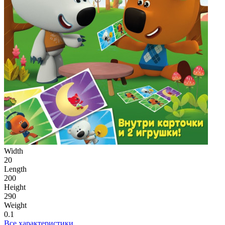
Width
20
Length
200
Height
290
Weight
0.1
Все характеристики