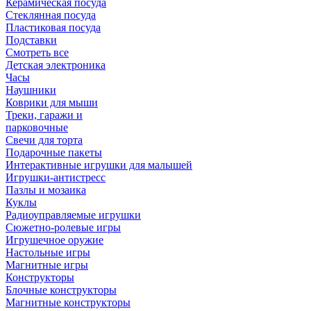
Керамическая посуда
Стеклянная посуда
Пластиковая посуда
Подставки
Смотреть все
Детская электроника
Часы
Наушники
Коврики для мыши
Треки, гаражи и
парковочные
Свечи для торта
Подарочные пакеты
Интерактивные игрушки для малышей
Игрушки-антистресс
Пазлы и мозаика
Куклы
Радиоуправляемые игрушки
Сюжетно-ролевые игры
Игрушечное оружие
Настольные игры
Магнитные игры
Конструкторы
Блочные конструкторы
Магнитные конструкторы