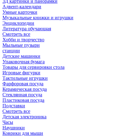
3Д картинки и панорамки
Адвент-календари
Умные карточки
Музыкальные книжки и игрушки
Энциклопедии
Литература обучающая
Смотреть все
Хобби и творчество
Мыльные пузыри
станции
Детские машинки
Упаковочная бумага
Товары для сервировки стола
Игровые фигурки
Тактильные игрушки
Фарфоровая посуда
Керамическая посуда
Стеклянная посуда
Пластиковая посуда
Подставки
Смотреть все
Детская электроника
Часы
Наушники
Коврики для мыши