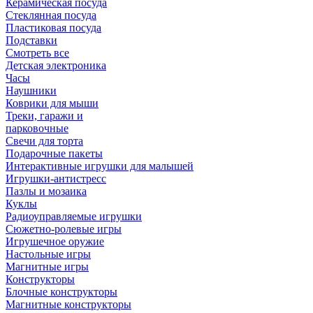
Керамическая посуда
Стеклянная посуда
Пластиковая посуда
Подставки
Смотреть все
Детская электроника
Часы
Наушники
Коврики для мыши
Треки, гаражи и
парковочные
Свечи для торта
Подарочные пакеты
Интерактивные игрушки для малышей
Игрушки-антистресс
Пазлы и мозаика
Куклы
Радиоуправляемые игрушки
Сюжетно-ролевые игры
Игрушечное оружие
Настольные игры
Магнитные игры
Конструкторы
Блочные конструкторы
Магнитные конструкторы