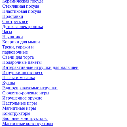
Керамическая посуда
Стеклянная посуда
Пластиковая посуда
Подставки
Смотреть все
Детская электроника
Часы
Наушники
Коврики для мыши
Треки, гаражи и
парковочные
Свечи для торта
Подарочные пакеты
Интерактивные игрушки для малышей
Игрушки-антистресс
Пазлы и мозаика
Куклы
Радиоуправляемые игрушки
Сюжетно-ролевые игры
Игрушечное оружие
Настольные игры
Магнитные игры
Конструкторы
Блочные конструкторы
Магнитные конструкторы