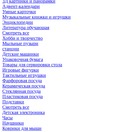
3Д картинки и панорамки
Адвент-календари
Умные карточки
Музыкальные книжки и игрушки
Энциклопедии
Литература обучающая
Смотреть все
Хобби и творчество
Мыльные пузыри
станции
Детские машинки
Упаковочная бумага
Товары для сервировки стола
Игровые фигурки
Тактильные игрушки
Фарфоровая посуда
Керамическая посуда
Стеклянная посуда
Пластиковая посуда
Подставки
Смотреть все
Детская электроника
Часы
Наушники
Коврики для мыши