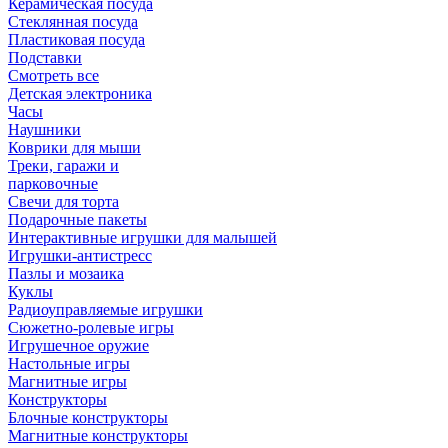
Керамическая посуда
Стеклянная посуда
Пластиковая посуда
Подставки
Смотреть все
Детская электроника
Часы
Наушники
Коврики для мыши
Треки, гаражи и
парковочные
Свечи для торта
Подарочные пакеты
Интерактивные игрушки для малышей
Игрушки-антистресс
Пазлы и мозаика
Куклы
Радиоуправляемые игрушки
Сюжетно-ролевые игры
Игрушечное оружие
Настольные игры
Магнитные игры
Конструкторы
Блочные конструкторы
Магнитные конструкторы