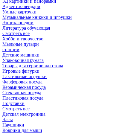
3Д картинки и панорамки
Адвент-календари
Умные карточки
Музыкальные книжки и игрушки
Энциклопедии
Литература обучающая
Смотреть все
Хобби и творчество
Мыльные пузыри
станции
Детские машинки
Упаковочная бумага
Товары для сервировки стола
Игровые фигурки
Тактильные игрушки
Фарфоровая посуда
Керамическая посуда
Стеклянная посуда
Пластиковая посуда
Подставки
Смотреть все
Детская электроника
Часы
Наушники
Коврики для мыши