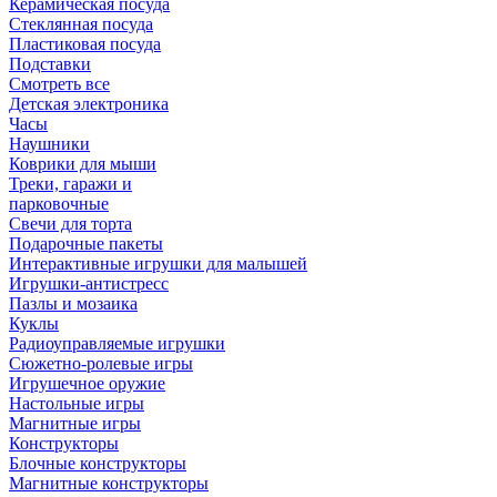
Керамическая посуда
Стеклянная посуда
Пластиковая посуда
Подставки
Смотреть все
Детская электроника
Часы
Наушники
Коврики для мыши
Треки, гаражи и
парковочные
Свечи для торта
Подарочные пакеты
Интерактивные игрушки для малышей
Игрушки-антистресс
Пазлы и мозаика
Куклы
Радиоуправляемые игрушки
Сюжетно-ролевые игры
Игрушечное оружие
Настольные игры
Магнитные игры
Конструкторы
Блочные конструкторы
Магнитные конструкторы