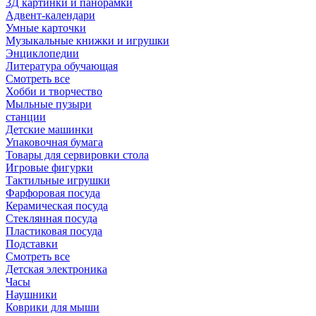
3Д картинки и панорамки
Адвент-календари
Умные карточки
Музыкальные книжки и игрушки
Энциклопедии
Литература обучающая
Смотреть все
Хобби и творчество
Мыльные пузыри
станции
Детские машинки
Упаковочная бумага
Товары для сервировки стола
Игровые фигурки
Тактильные игрушки
Фарфоровая посуда
Керамическая посуда
Стеклянная посуда
Пластиковая посуда
Подставки
Смотреть все
Детская электроника
Часы
Наушники
Коврики для мыши