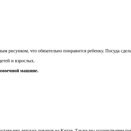
ым рисунком, что обязательно понравится ребенку. Посуда сдел
етей и взрослых.
домоечной машине.
ставками детских товаров из Китая. Также мы осуществляем по