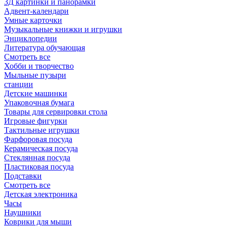
3Д картинки и панорамки
Адвент-календари
Умные карточки
Музыкальные книжки и игрушки
Энциклопедии
Литература обучающая
Смотреть все
Хобби и творчество
Мыльные пузыри
станции
Детские машинки
Упаковочная бумага
Товары для сервировки стола
Игровые фигурки
Тактильные игрушки
Фарфоровая посуда
Керамическая посуда
Стеклянная посуда
Пластиковая посуда
Подставки
Смотреть все
Детская электроника
Часы
Наушники
Коврики для мыши