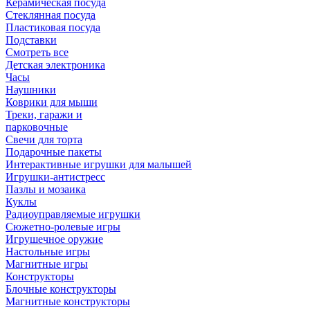
Керамическая посуда
Стеклянная посуда
Пластиковая посуда
Подставки
Смотреть все
Детская электроника
Часы
Наушники
Коврики для мыши
Треки, гаражи и
парковочные
Свечи для торта
Подарочные пакеты
Интерактивные игрушки для малышей
Игрушки-антистресс
Пазлы и мозаика
Куклы
Радиоуправляемые игрушки
Сюжетно-ролевые игры
Игрушечное оружие
Настольные игры
Магнитные игры
Конструкторы
Блочные конструкторы
Магнитные конструкторы