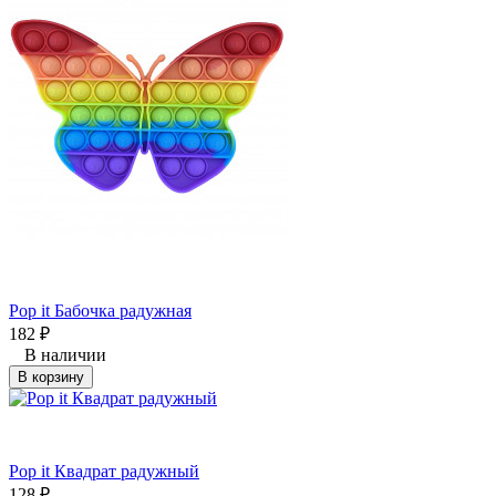
Рор it Бабочка радужная
182
₽
В наличии
В корзину
Рор it Квадрат радужный
128
₽