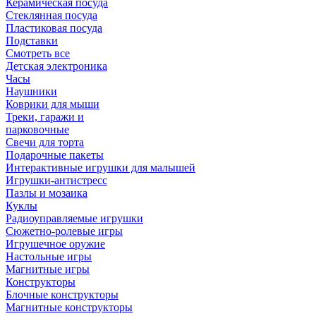
Керамическая посуда
Стеклянная посуда
Пластиковая посуда
Подставки
Смотреть все
Детская электроника
Часы
Наушники
Коврики для мыши
Треки, гаражи и
парковочные
Свечи для торта
Подарочные пакеты
Интерактивные игрушки для малышей
Игрушки-антистресс
Пазлы и мозаика
Куклы
Радиоуправляемые игрушки
Сюжетно-ролевые игры
Игрушечное оружие
Настольные игры
Магнитные игры
Конструкторы
Блочные конструкторы
Магнитные конструкторы