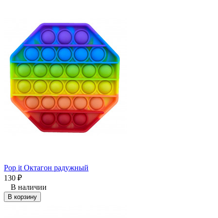
Рор it Октагон радужный
130
₽
В наличии
В корзину