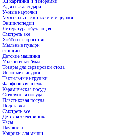
3Д картинки и панорамки
Адвент-календари
Умные карточки
Музыкальные книжки и игрушки
Энциклопедии
Литература обучающая
Смотреть все
Хобби и творчество
Мыльные пузыри
станции
Детские машинки
Упаковочная бумага
Товары для сервировки стола
Игровые фигурки
Тактильные игрушки
Фарфоровая посуда
Керамическая посуда
Стеклянная посуда
Пластиковая посуда
Подставки
Смотреть все
Детская электроника
Часы
Наушники
Коврики для мыши