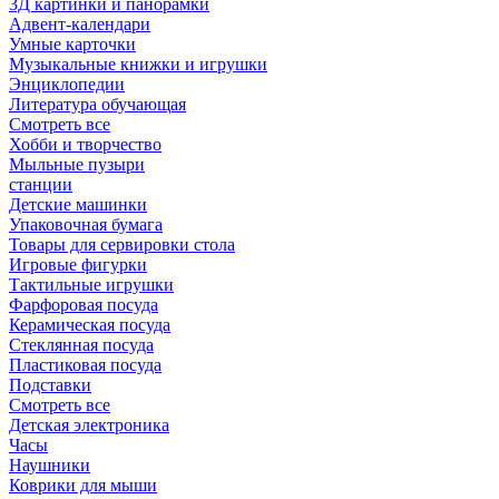
3Д картинки и панорамки
Адвент-календари
Умные карточки
Музыкальные книжки и игрушки
Энциклопедии
Литература обучающая
Смотреть все
Хобби и творчество
Мыльные пузыри
станции
Детские машинки
Упаковочная бумага
Товары для сервировки стола
Игровые фигурки
Тактильные игрушки
Фарфоровая посуда
Керамическая посуда
Стеклянная посуда
Пластиковая посуда
Подставки
Смотреть все
Детская электроника
Часы
Наушники
Коврики для мыши