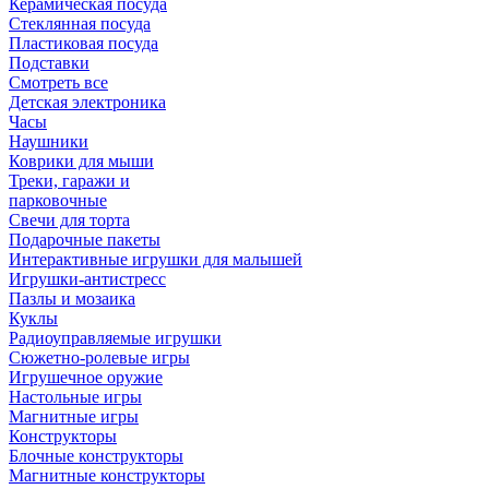
Керамическая посуда
Стеклянная посуда
Пластиковая посуда
Подставки
Смотреть все
Детская электроника
Часы
Наушники
Коврики для мыши
Треки, гаражи и
парковочные
Свечи для торта
Подарочные пакеты
Интерактивные игрушки для малышей
Игрушки-антистресс
Пазлы и мозаика
Куклы
Радиоуправляемые игрушки
Сюжетно-ролевые игры
Игрушечное оружие
Настольные игры
Магнитные игры
Конструкторы
Блочные конструкторы
Магнитные конструкторы