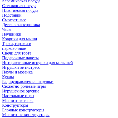
Керамическая посуда
Стеклянная посуда
Пластиковая посуда
Подставки
Смотреть все
Детская электроника
Часы
Наушники
Коврики для мыши
Треки, гаражи и
парковочные
Свечи для торта
Подарочные пакеты
Интерактивные игрушки для малышей
Игрушки-антистресс
Пазлы и мозаика
Куклы
Радиоуправляемые игрушки
Сюжетно-ролевые игры
Игрушечное оружие
Настольные игры
Магнитные игры
Конструкторы
Блочные конструкторы
Магнитные конструкторы