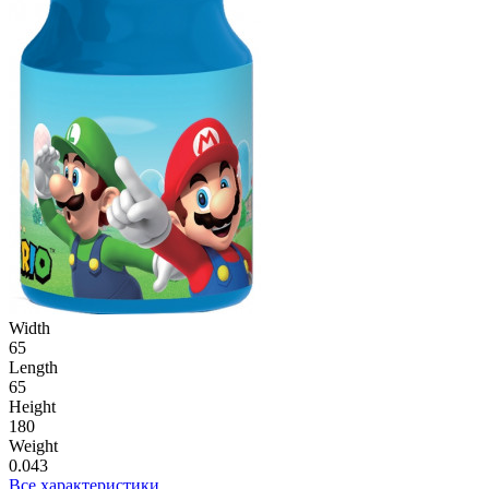
Width
65
Length
65
Height
180
Weight
0.043
Все характеристики