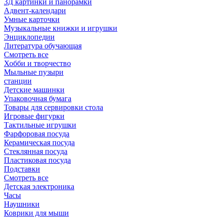
3Д картинки и панорамки
Адвент-календари
Умные карточки
Музыкальные книжки и игрушки
Энциклопедии
Литература обучающая
Смотреть все
Хобби и творчество
Мыльные пузыри
станции
Детские машинки
Упаковочная бумага
Товары для сервировки стола
Игровые фигурки
Тактильные игрушки
Фарфоровая посуда
Керамическая посуда
Стеклянная посуда
Пластиковая посуда
Подставки
Смотреть все
Детская электроника
Часы
Наушники
Коврики для мыши