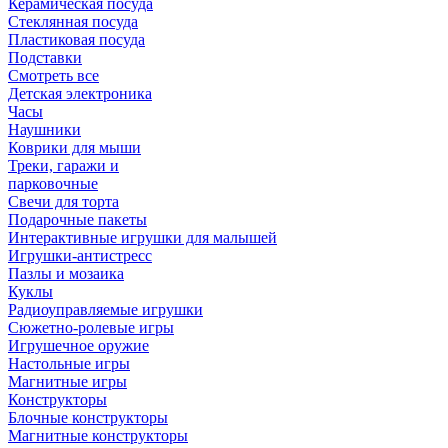
Керамическая посуда
Стеклянная посуда
Пластиковая посуда
Подставки
Смотреть все
Детская электроника
Часы
Наушники
Коврики для мыши
Треки, гаражи и
парковочные
Свечи для торта
Подарочные пакеты
Интерактивные игрушки для малышей
Игрушки-антистресс
Пазлы и мозаика
Куклы
Радиоуправляемые игрушки
Сюжетно-ролевые игры
Игрушечное оружие
Настольные игры
Магнитные игры
Конструкторы
Блочные конструкторы
Магнитные конструкторы