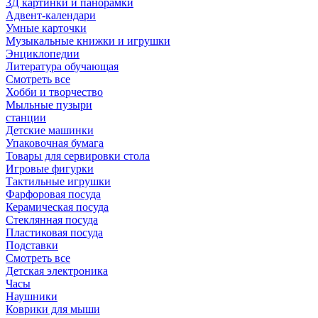
3Д картинки и панорамки
Адвент-календари
Умные карточки
Музыкальные книжки и игрушки
Энциклопедии
Литература обучающая
Смотреть все
Хобби и творчество
Мыльные пузыри
станции
Детские машинки
Упаковочная бумага
Товары для сервировки стола
Игровые фигурки
Тактильные игрушки
Фарфоровая посуда
Керамическая посуда
Стеклянная посуда
Пластиковая посуда
Подставки
Смотреть все
Детская электроника
Часы
Наушники
Коврики для мыши