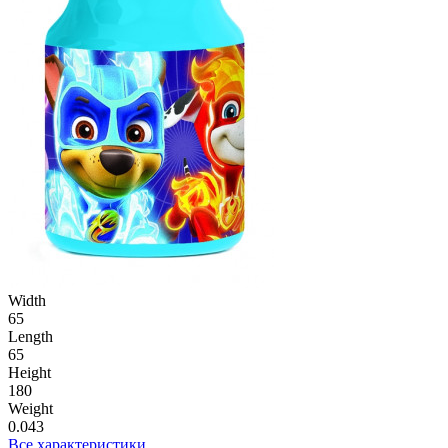
Width
65
Length
65
Height
180
Weight
0.043
Все характеристики