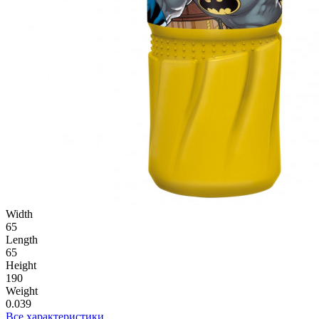
Width
65
Length
65
Height
190
Weight
0.039
Все характеристики