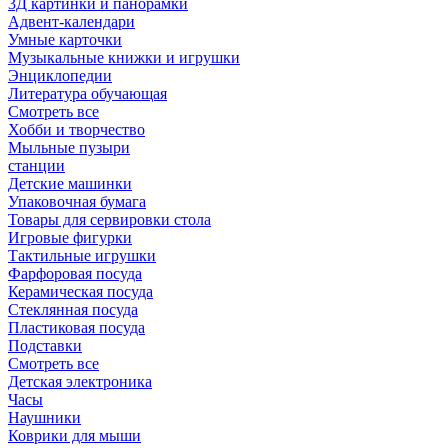
3Д картинки и панорамки
Адвент-календари
Умные карточки
Музыкальные книжки и игрушки
Энциклопедии
Литература обучающая
Смотреть все
Хобби и творчество
Мыльные пузыри
станции
Детские машинки
Упаковочная бумага
Товары для сервировки стола
Игровые фигурки
Тактильные игрушки
Фарфоровая посуда
Керамическая посуда
Стеклянная посуда
Пластиковая посуда
Подставки
Смотреть все
Детская электроника
Часы
Наушники
Коврики для мыши