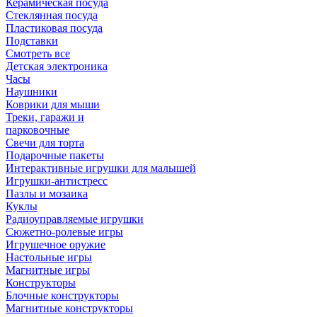
Керамическая посуда
Стеклянная посуда
Пластиковая посуда
Подставки
Смотреть все
Детская электроника
Часы
Наушники
Коврики для мыши
Треки, гаражи и
парковочные
Свечи для торта
Подарочные пакеты
Интерактивные игрушки для малышей
Игрушки-антистресс
Пазлы и мозаика
Куклы
Радиоуправляемые игрушки
Сюжетно-ролевые игры
Игрушечное оружие
Настольные игры
Магнитные игры
Конструкторы
Блочные конструкторы
Магнитные конструкторы