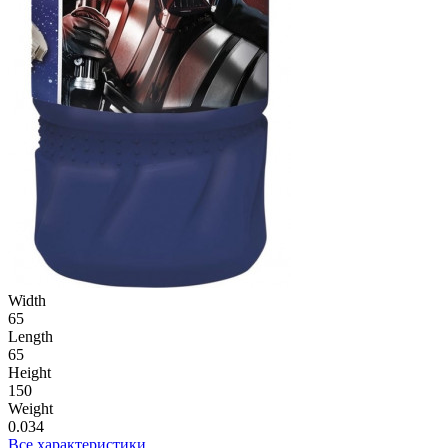
Width
65
Length
65
Height
150
Weight
0.034
Все характеристики