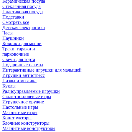
Керамическая посуда
Стеклянная посуда
Пластиковая посуда
Подставки
Смотреть все
Детская электроника
Часы
Наушники
Коврики для мыши
Треки, гаражи и
парковочные
Свечи для торта
Подарочные пакеты
Интерактивные игрушки для малышей
Игрушки-антистресс
Пазлы и мозаика
Куклы
Радиоуправляемые игрушки
Сюжетно-ролевые игры
Игрушечное оружие
Настольные игры
Магнитные игры
Конструкторы
Блочные конструкторы
Магнитные конструкторы