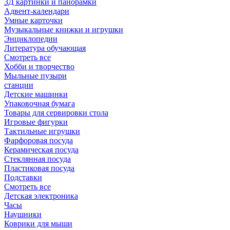
3Д картинки и панорамки
Адвент-календари
Умные карточки
Музыкальные книжки и игрушки
Энциклопедии
Литература обучающая
Смотреть все
Хобби и творчество
Мыльные пузыри
станции
Детские машинки
Упаковочная бумага
Товары для сервировки стола
Игровые фигурки
Тактильные игрушки
Фарфоровая посуда
Керамическая посуда
Стеклянная посуда
Пластиковая посуда
Подставки
Смотреть все
Детская электроника
Часы
Наушники
Коврики для мыши