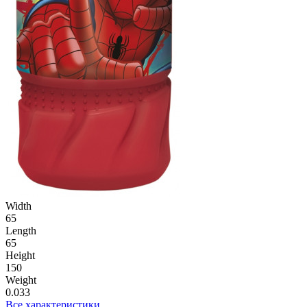
Width
65
Length
65
Height
150
Weight
0.033
Все характеристики