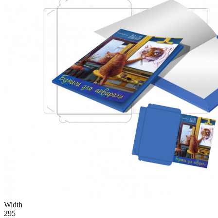
Width
295