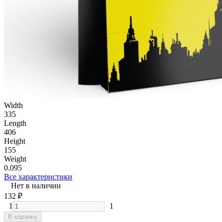
Width
335
Length
406
Height
155
Weight
0.095
Все характеристики
Нет в наличии
132
₽
1
1
В корзину