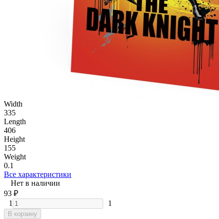
Width
335
Length
406
Height
155
Weight
0.1
Все характеристики
Нет в наличии
93
₽
1
1
В корзину