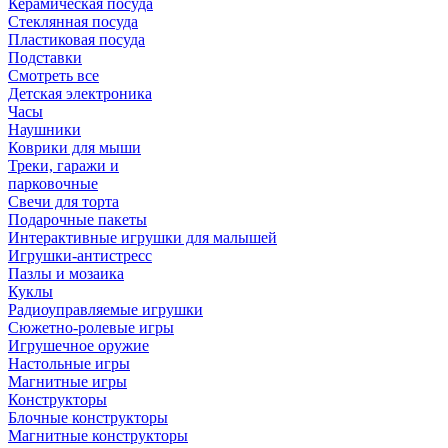
Керамическая посуда
Стеклянная посуда
Пластиковая посуда
Подставки
Смотреть все
Детская электроника
Часы
Наушники
Коврики для мыши
Треки, гаражи и
парковочные
Свечи для торта
Подарочные пакеты
Интерактивные игрушки для малышей
Игрушки-антистресс
Пазлы и мозаика
Куклы
Радиоуправляемые игрушки
Сюжетно-ролевые игры
Игрушечное оружие
Настольные игры
Магнитные игры
Конструкторы
Блочные конструкторы
Магнитные конструкторы