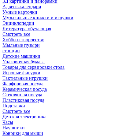
3Д картинки и панорамки
Адвент-календари
Умные карточки
Музыкальные книжки и игрушки
Энциклопедии
Литература обучающая
Смотреть все
Хобби и творчество
Мыльные пузыри
станции
Детские машинки
Упаковочная бумага
Товары для сервировки стола
Игровые фигурки
Тактильные игрушки
Фарфоровая посуда
Керамическая посуда
Стеклянная посуда
Пластиковая посуда
Подставки
Смотреть все
Детская электроника
Часы
Наушники
Коврики для мыши