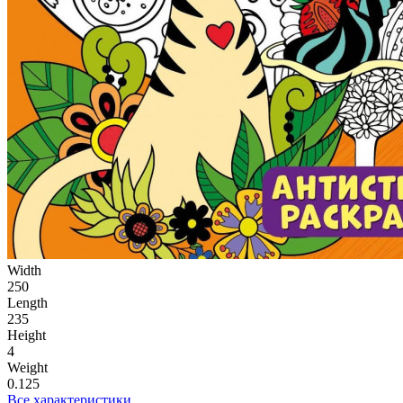
Width
250
Length
235
Height
4
Weight
0.125
Все характеристики