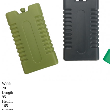
Width
20
Length
95
Height
165