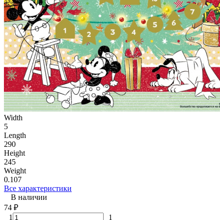
Width
5
Length
290
Height
245
Weight
0.107
Все характеристики
В наличии
74
₽
1
1