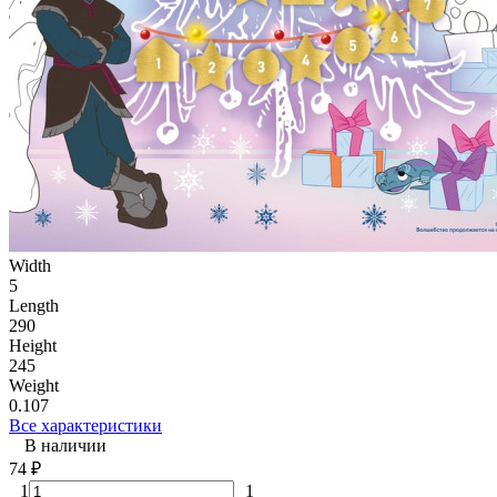
Width
5
Length
290
Height
245
Weight
0.107
Все характеристики
В наличии
74
₽
1
1