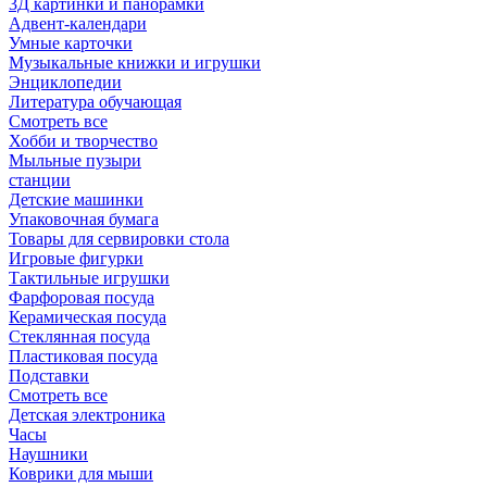
3Д картинки и панорамки
Адвент-календари
Умные карточки
Музыкальные книжки и игрушки
Энциклопедии
Литература обучающая
Смотреть все
Хобби и творчество
Мыльные пузыри
станции
Детские машинки
Упаковочная бумага
Товары для сервировки стола
Игровые фигурки
Тактильные игрушки
Фарфоровая посуда
Керамическая посуда
Стеклянная посуда
Пластиковая посуда
Подставки
Смотреть все
Детская электроника
Часы
Наушники
Коврики для мыши