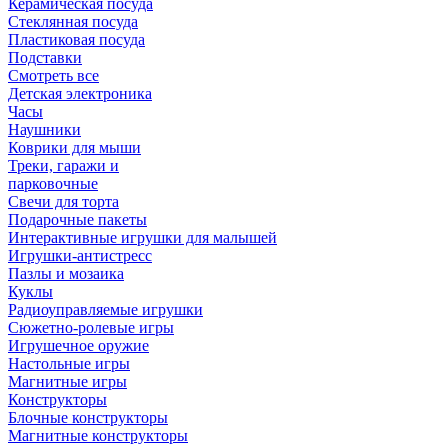
Керамическая посуда
Стеклянная посуда
Пластиковая посуда
Подставки
Смотреть все
Детская электроника
Часы
Наушники
Коврики для мыши
Треки, гаражи и
парковочные
Свечи для торта
Подарочные пакеты
Интерактивные игрушки для малышей
Игрушки-антистресс
Пазлы и мозаика
Куклы
Радиоуправляемые игрушки
Сюжетно-ролевые игры
Игрушечное оружие
Настольные игры
Магнитные игры
Конструкторы
Блочные конструкторы
Магнитные конструкторы