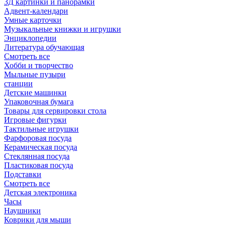
3Д картинки и панорамки
Адвент-календари
Умные карточки
Музыкальные книжки и игрушки
Энциклопедии
Литература обучающая
Смотреть все
Хобби и творчество
Мыльные пузыри
станции
Детские машинки
Упаковочная бумага
Товары для сервировки стола
Игровые фигурки
Тактильные игрушки
Фарфоровая посуда
Керамическая посуда
Стеклянная посуда
Пластиковая посуда
Подставки
Смотреть все
Детская электроника
Часы
Наушники
Коврики для мыши