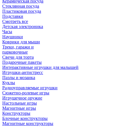
Керамическая посуда
Стеклянная посуда
Пластиковая посуда
Подставки
Смотреть все
Детская электроника
Часы
Наушники
Коврики для мыши
Треки, гаражи и
парковочные
Свечи для торта
Подарочные пакеты
Интерактивные игрушки для малышей
Игрушки-антистресс
Пазлы и мозаика
Куклы
Радиоуправляемые игрушки
Сюжетно-ролевые игры
Игрушечное оружие
Настольные игры
Магнитные игры
Конструкторы
Блочные конструкторы
Магнитные конструкторы